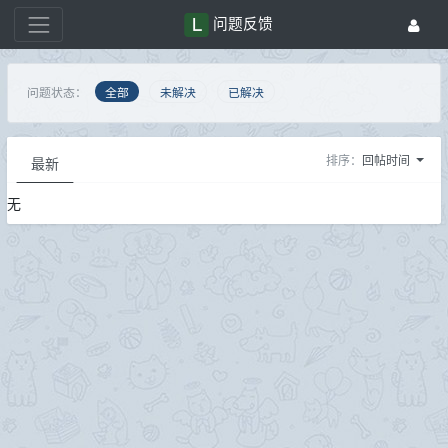
问题反馈
问题状态：
全部
未解决
已解决
排序：
回帖时间
最新
无